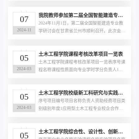
了来自全国各高校的200余名专家学者参与。
我院教师参加第二届全国智能建造专业
我院高文琪副院长和智能建造系系主任李京榜
07
教学研讨会
赴会交流，旨在学习先进经验，推动学院专业
2024年11月1日，第二届全国智能建造专业教
2024-11
教育高质量发展。会议邀请了同济大学、清华
学研讨会在甘肃省兰州市顺利召开。此次会议
大学、香港城市大学等高校智能建造领域的知
由兰州理工大学及清华大学出版社联合主办，
名学者，围绕“智能建造技术发展”“课程体系
兰州理工大学土木工程学院、西部土木工程防
土木工程学院课程考核改革项目一览表
构建”“实践教学模式创新”等主题作专...
灾减灾教育部工程研究中心、北京构力科技有
05
限公司联合承办。会议聚焦于智能建造专业的
土木工程学院课程考核改革项目一览表序号课
2024-03
教学理念、人才培养计划、学科专业建设方案
程名称课程性质面向专业学时学分负责人1结
等主题，来自全国90多家高校和企业的200余
构力学专业必修课土木工程805卢重阳2工程热
位相关学院院长、教学副院长、教学名师、行
力学专业基础必修课建筑环境与能源应用工程
土木工程学院校级新工科研究与实践项
业用人单位专家学者出席了会议。土木工程...
483赵子琴3水质工程I专业必修课给排水科学
05
目一览表
与工程483李效红4供热工程专业基础必修课建
序号项目编号项目名称负责人资助经费项目类
2024-03
筑环境与能源应用工程483马红利5路基路面工
别级别年度1应用型土木工程专业校企合作、
程专业必修课土木工程483陈
协同育人合作机制模式的探索与实践袁尚科30
00重点项目校级20212地方应用型高校工程造
土木工程学院综合性、设计性、创新性
价专业新工科建设的研究与实践张卫锋3000一
05